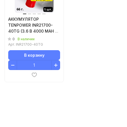
АККУМУЛЯТОР
TENPOWER INR21700-
40TG (3.6 B 4000 MAH 35
A) LI-ION 1 шт.
0
В наличии
Арт.
INR21700-40TG
В корзину