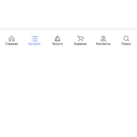
Главная
Каталог
Услуги
Корзина
Контакты
Поиск
Каталог
Услуги
Условия доставки
Условия оплаты
Контакты
+375 (29) 616-32-58
zakaz@18650.by