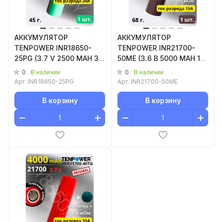
АККУМУЛЯТОР
АККУМУЛЯТОР
TENPOWER INR18650-
TENPOWER INR21700-
25PG (3.7 V 2500 MAH 30
50ME (3.6 B 5000 MAH 15
A) LI-ION 1 шт.
A) LI-ION 1 шт.
0
0
В наличии
В наличии
Арт.
INR18650-25PG
Арт.
INR21700-50ME
В корзину
В корзину