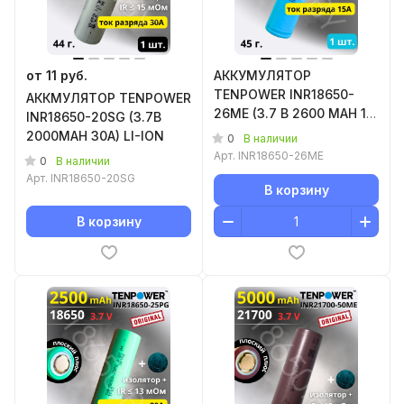
от 11 руб.
АККУМУЛЯТОР
TENPOWER INR18650-
АККМУЛЯТОР TENPOWER
26ME (3.7 B 2600 MAH 15
INR18650-20SG (3.7B
A) LI-ION 1 шт.
2000MAH 30A) LI-ION
0
В наличии
Арт.
INR18650-26ME
0
В наличии
Арт.
INR18650-20SG
В корзину
В корзину