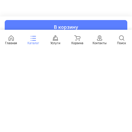
В корзину
Главная
Каталог
Услуги
Корзина
Контакты
Поиск
Каталог
Услуги
Условия доставки
Условия оплаты
Контакты
+375 (29) 616-32-58
zakaz@18650.by