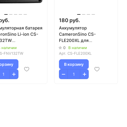
руб.
180 руб.
муляторная батарея
Аккумулятор
onSino Li-ion CS-
CameronSino CS-
132TW
FLE200XL для
V,2600mAh) (Yaesu
тепловизора (Flir
 наличии
0
В наличии
31/ VX-230/ VX-
ThermaCam B2, E2, E25,
S-FNV132TW
Арт.
CS-FLE200XL
VX-231L)
E30, E40, E45, E50, E65)
корзину
В корзину