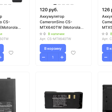
120 руб.
126 
р
Аккумулятор
Акку
o CS-
CameronSino CS-
Came
Motorola
MTX640TW (Motorola
MTX5
4400/DP4401/DP4600/XPR3300/XPR3500/XPR700)
TRBO XPR6300 ,
GP32
ии
0
В наличии
0
В
DP3400/3600)
Plus
50TW
Арт.
CS-MTX640TW
Арт.
C
Plus
В корзину
В 