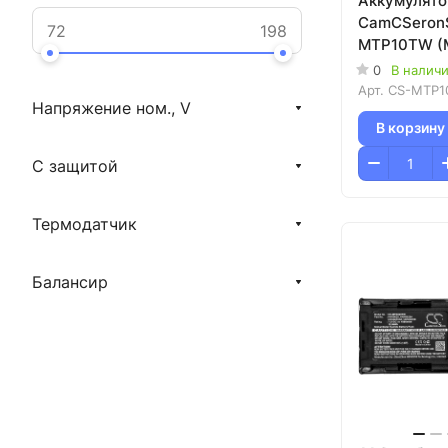
Аккумулято
CamCSeronS
MTP10TW (M
HT10/Radius
0
В налич
P50 Plus/Ra
Арт.
CS-MTP1
Напряжение ном., V
В корзину
С защитой
Термодатчик
Балансир