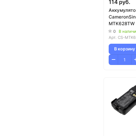
114 руб.
Аккумулято
CameronSin
MTK628TW (
GP88/GP30
0
В налич
Series/LTS
Арт.
CS-MTK
В корзину