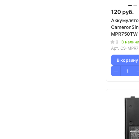
120 руб.
Аккумулято
CameronSin
MPR750TW (
DP4000/DP
0
В налич
Арт.
CS-MPR7
В корзину