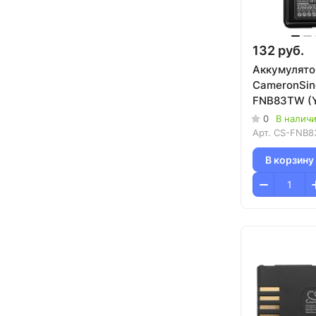
132 руб.
Аккумулято
CameronSin
FNB83TW (Y
110/VX-160
0
В налич
210A/VX-41
Арт.
CS-FNB8
В корзину