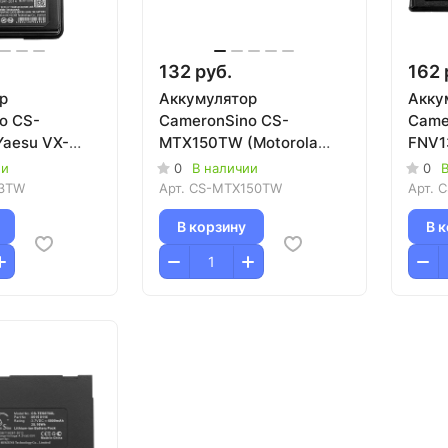
132 руб.
162 
р
Аккумулятор
Акку
o CS-
CameronSino CS-
Camer
aesu VX-
MTX150TW (Motorola
FNV
/VX-170/VX-
MT1500/PR1500/XTS1500/XTS2500)
(7.4
ии
0
В наличии
0
В
0/VX-420)
VX-2
3TW
Арт.
CS-MTX150TW
Арт.
C
234/
В корзину
В 