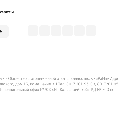
нтакты
 - Общество с ограниченной ответственностью «КиРаНа» Адрес 
евского, дом 1Б, помещение 3Н Тел. 8017 201-95-03, 8017201-
олнительный офис №703 «На Кальварийской» РД № 700 по г. Ми