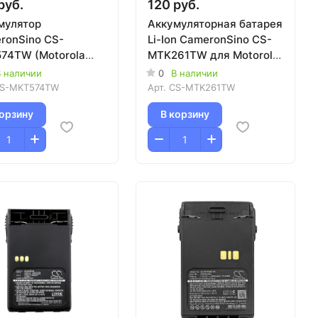
руб.
120 руб.
мулятор
Аккумуляторная батарея
ronSino CS-
Li-Ion СameronSino CS-
74TW (Motorola
MTK261TW для Motorola
50/CEP400/MTP850)
7.4V 2600mAh
 наличии
0
В наличии
(DP2400/DP2600/XIR
S-MKT574TW
Арт.
CS-MTK261TW
P6600/XIR P6620)
корзину
В корзину