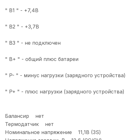
" В1 " - +7,4В
" В2 " - +3,7В
" В3 " - не подключен
" B+ " - общий плюс батареи
" P- " - минус нагрузки (зарядного устройства)
" P+ " - плюс нагрузки (зарядного устройства)
Балансир нет
Термодатчик нет
Номинальное напряжение 11,1В (3S)