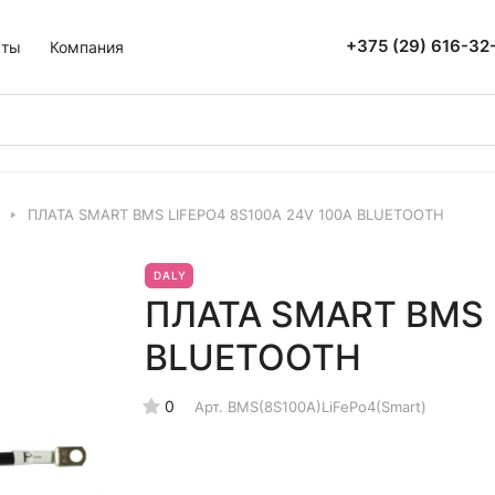
+375 (29) 616-32
кты
Компания
ПЛАТА SMART BMS LIFEPO4 8S100A 24V 100A BLUETOOTH
DALY
ПЛАТА SMART BMS 
BLUETOOTH
0
Арт.
BMS(8S100A)LiFePo4(Smart)