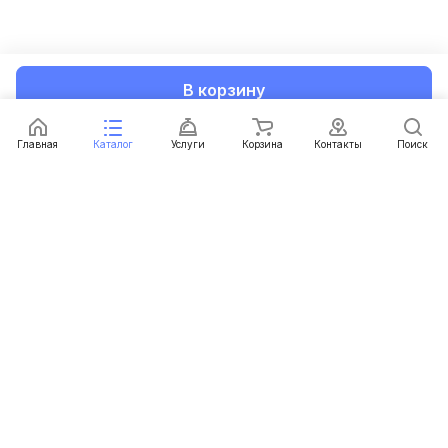
В корзину
Главная
Каталог
Услуги
Корзина
Контакты
Поиск
Каталог
Услуги
Условия доставки
Условия оплаты
Контакты
+375 (29) 616-32-58
zakaz@18650.by